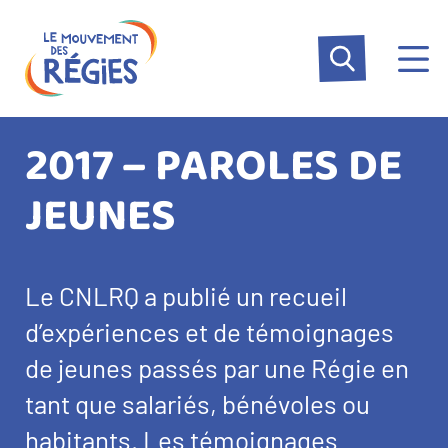
Aller
Panneau de gestion des cookies
au
contenu
principal
2017 – PAROLES DE
JEUNES
Le CNLRQ a publié un recueil
d’expériences et de témoignages
de jeunes passés par une Régie en
tant que salariés, bénévoles ou
habitants. Les témoignages