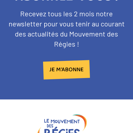
BANDEAU
Texte
Recevez tous les 2 mois notre
NEWSLETTER
d'introduction
newsletter pour vous tenir au courant
des actualités du Mouvement des
Régies !
JE M'ABONNE