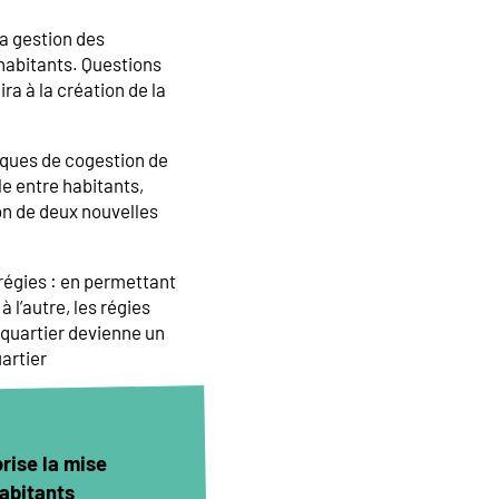
a gestion des
 habitants. Questions
a à la création de la
iques de cogestion de
le entre habitants,
ion de deux nouvelles
 régies : en permettant
à l’autre, les régies
 quartier devienne un
uartier
orise la mise
habitants