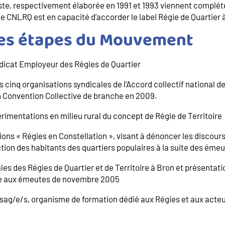
este, respectivement élaborée en 1991 et 1993 viennent complé
e CNLRQ est en capacité d’accorder le label Régie de Quartier 
es étapes du Mouvement
ndicat Employeur des Régies de Quartier
es cinq organisations syndicales de l’Accord collectif national d
n Convention Collective de branche en 2009.
imentations en milieu rural du concept de Régie de Territoire
ons « Régies en Constellation », visant à dénoncer les discour
ction des habitants des quartiers populaires à la suite des éme
les des Régies de Quartier et de Territoire à Bron et présentat
ite aux émeutes de novembre 2005
ssag/e/s, organisme de formation dédié aux Régies et aux act