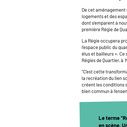
De cet aménagement ur
logements et des espac
dont s’emparent à nouv
première Régie de Qua
La Régie occupera prog
l’espace public du quar
élus et bailleurs ». Ce
Régies de Quartier, à 
“C’est cette transform
la recréation du lien so
créent les conditions 
bien commun à l’ensem
Le terme “Ré
en scène. Un