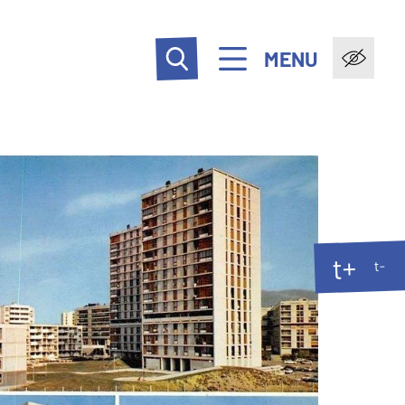
MENU
t+
t-