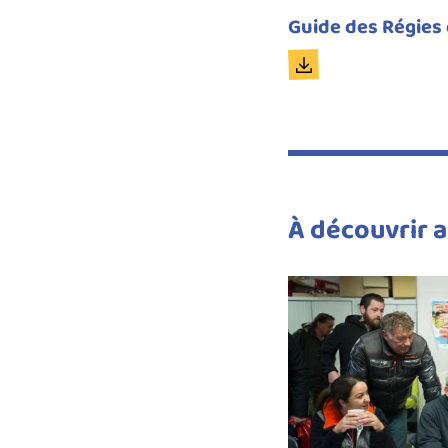
Titre
Guide des Régies 
du
Document
document
À découvrir a