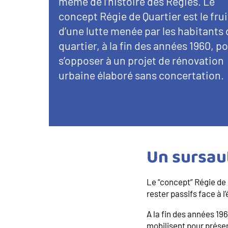
d’introduction
même de l’histoire des Régies. Le
concept Régie de Quartier est le frui
d’une lutte menée par les habitants 
quartier, à la fin des années 1960, p
s’opposer à un projet de rénovation
urbaine élaboré sans concertation.
Un sursau
Le “concept” Régie de 
rester passifs face à l
A la fin des années 196
mobilisent pour préserv