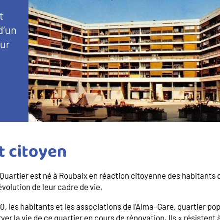
t
d’un
our
t citoyen
Quartier est né à Roubaix en réaction citoyenne des habitants 
’évolution de leur cadre de vie.
0, les habitants et les associations de l’Alma-Gare, quartier po
er la vie de ce quartier en cours de rénovation. Ils « résistent