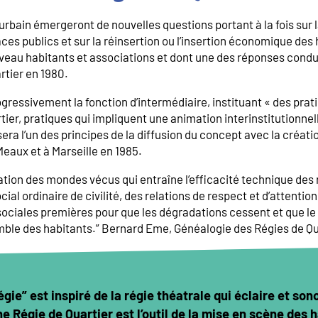
bain émergeront de nouvelles questions portant à la fois sur l
es publics et sur la réinsertion ou l’insertion économique des
eau habitants et associations et dont une des réponses conduir
rtier en 1980.
ressivement la fonction d’intermédiaire, instituant « des prat
tier, pratiques qui impliquent une animation interinstitutionnel
 sera l’un des principes de la diffusion du concept avec la créat
Meaux et à Marseille en 1985.
ation des mondes vécus qui entraîne l’efficacité technique des
cial ordinaire de civilité, des relations de respect et d’attention 
sociales premières pour que les dégradations cessent et que le
ble des habitants.” Bernard Eme, Généalogie des Régies de Q
gie” est inspiré de la régie théatrale qui éclaire et son
e Régie de Quartier est l’outil de la mise en scène des 