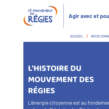
Aller
Panneau de gestion des cookies
au
contenu
Agir avec et pou
principal
Fil
ACCUEIL
NOUS CONN
d'Ariane
L'HISTOIRE DU
MOUVEMENT DES
RÉGIES
Texte
L’énergie citoyenne est au fondeme