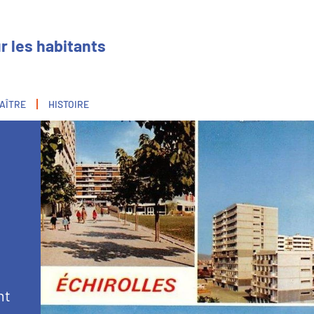
r les habitants
AÎTRE
HISTOIRE
Image
nt