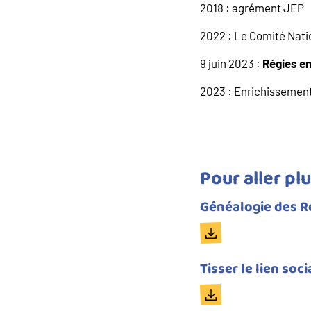
2018 : agrément JEP
2022 : Le Comité Nati
9 juin 2023 :
Régies e
2023 : Enrichissement 
Pour aller plu
Titre
Généalogie des R
du
Document
document
Titre
Tisser le lien soc
du
Document
document