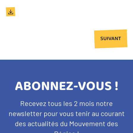
Document
PAGE
SUIVANT
SUIVANTE
Pagination
TITRE
ABONNEZ-VOUS !
BANDEAU
Texte
Recevez tous les 2 mois notre
NEWSLETTER
d'introduction
newsletter pour vous tenir au courant
des actualités du Mouvement des