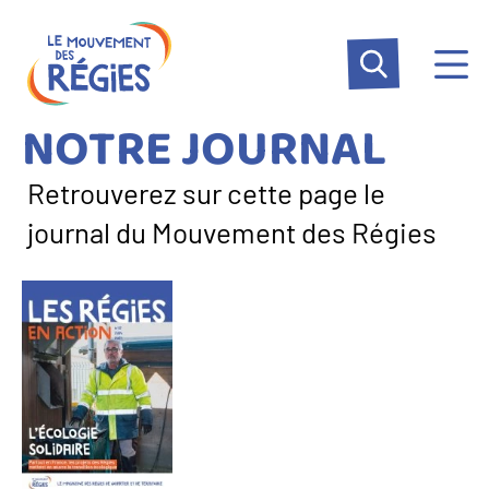
Aller
Panneau de gestion des cookies
au
contenu
principal
NOTRE JOURNAL
Retrouverez sur cette page le
journal du Mouvement des Régies
Image