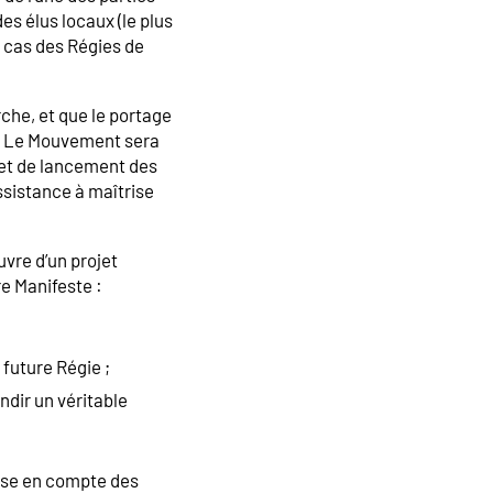
es élus locaux (le plus
e cas des Régies de
rche, et que le portage
té. Le Mouvement sera
 et de lancement des
assistance à maîtrise
vre d’un projet
re Manifeste :
 future Régie ;
ndir un véritable
rise en compte des