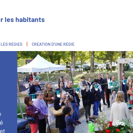
r les habitants
 LES RÉGIES
CRÉATION D'UNE RÉGIE
Image
e
té
 et