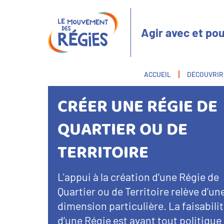
Aller
Panneau de gestion des cookies
au
contenu
Agir avec et pou
principal
Fil
ACCUEIL
DÉCOUVRIR
d'Ariane
CRÉER UNE RÉGIE DE
QUARTIER OU DE
TERRITOIRE
Texte
L'appui à la création d’une Régie de
d’introduction
Quartier ou de Territoire relève d’un
dimension particulière. La faisabili
d’une Régie est avant tout politique