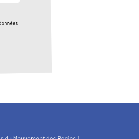
 données
tés du Mouvement des Régies !