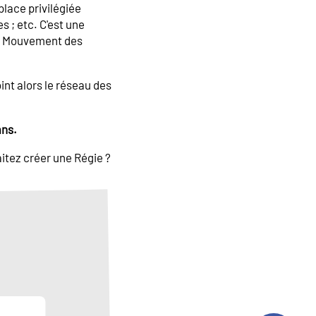
place privilégiée
 ; etc. C'est une
du Mouvement des
int alors le réseau des
ans.
haitez créer une Régie ?