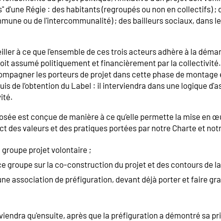
 d'une Régie : des habitants (regroupés ou non en collectifs) ; d
mune ou de l'intercommunalité) ; des bailleurs sociaux, dans l
eiller à ce que l'ensemble de ces trois acteurs adhère à la déma
soit assumé politiquement et financièrement par la collectivi
ompagner les porteurs de projet dans cette phase de montage
puis de l’obtention du Label : il interviendra dans une logique d'
ité.
sée est conçue de manière à ce qu’elle permette la mise en œu
ct des valeurs et des pratiques portées par notre Charte et not
n groupe projet volontaire ;
ce groupe sur la co-construction du projet et des contours de la
une association de préfiguration, devant déjà porter et faire gra
erviendra qu'ensuite, après que la préfiguration a démontré sa p