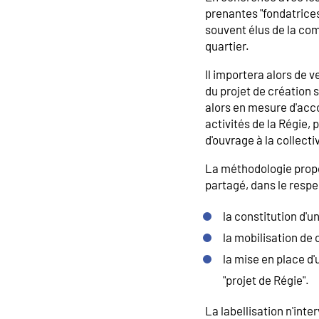
prenantes "fondatrices"
souvent élus de la com
quartier.
Il importera alors de v
du projet de création 
alors en mesure d'acc
activités de la Régie, 
d'ouvrage à la collectiv
La méthodologie propo
partagé, dans le respe
la constitution d'u
la mobilisation de 
la mise en place d'
"projet de Régie".
La labellisation n'int