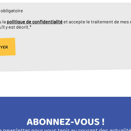
obligatoire
lu la
politique de confidentialité
et accepte le traitement de mes
u’il y est décrit.*
TITRE
ABONNEZ-VOUS !
e newsletter pour vous tenir au courant des actuali