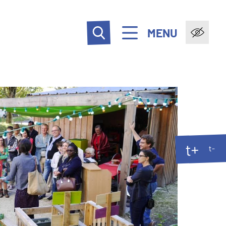
MENU
t+
t-