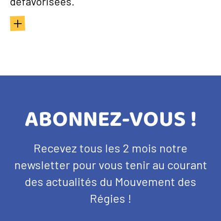
défavorisées.
TITRE
ABONNEZ-VOUS !
BANDEAU
Texte
Recevez tous les 2 mois notre
NEWSLETTER
d'introduction
newsletter pour vous tenir au courant
des actualités du Mouvement des
Régies !