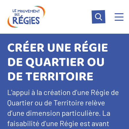
Aller
Panneau de gestion des cookies
au
contenu
principal
CRÉER UNE RÉGIE
DE QUARTIER OU
DE TERRITOIRE
Texte
L'appui à la création d’une Régie de
d’introduction
Quartier ou de Territoire relève
d’une dimension particulière. La
faisabilité d’une Régie est avant