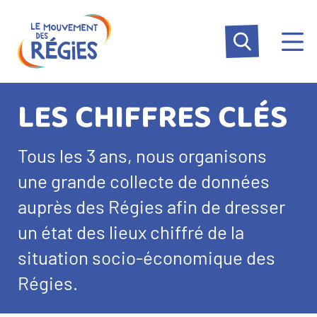
Aller
Panneau de gestion des cookies
au
contenu
principal
LES CHIFFRES CLÉS
Texte
Tous les 3 ans, nous organisons
d’introduction
une grande collecte de données
auprès des Régies afin de dresser
un état des lieux chiffré de la
situation socio-économique des
Régies.