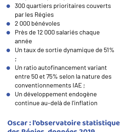
300 quartiers prioritaires couverts
par les Régies
2 000 bénévoles
Près de 12 000 salariés chaque
année
Un taux de sortie dynamique de 51%
;
Un ratio autofinancement variant
entre 50 et 75% selon la nature des
conventionnements IAE ;
Un développement endogène
continue au-delà de l'inflation
Titre
Oscar : l'observatoire statistique
du
des Régies, données 2019