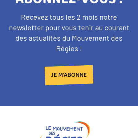
BANDEAU
Texte
Recevez tous les 2 mois notre
NEWSLETTER
d'introduction
newsletter pour vous tenir au courant
des actualités du Mouvement des
Régies !
JE M'ABONNE