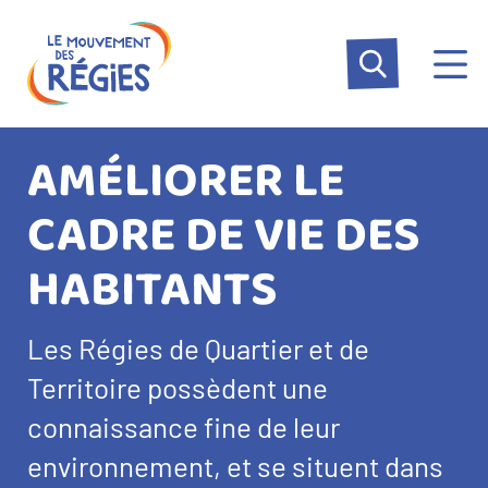
Aller
Panneau de gestion des cookies
au
contenu
principal
AMÉLIORER LE
CADRE DE VIE DES
HABITANTS
Texte
Les Régies de Quartier et de
d’introduction
Territoire possèdent une
connaissance fine de leur
environnement, et se situent dans