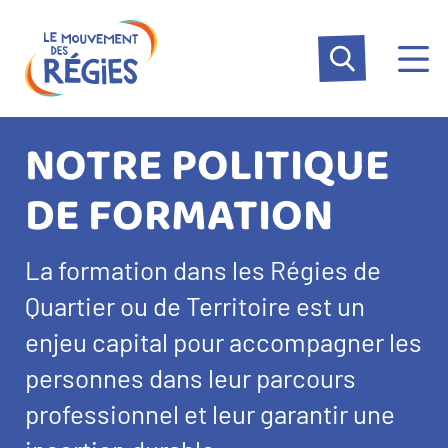
Aller
Panneau de gestion des cookies
au
contenu
principal
NOTRE POLITIQUE
DE FORMATION
Texte
La formation dans les Régies de
d’introduction
Quartier ou de Territoire est un
enjeu capital pour accompagner les
personnes dans leur parcours
professionnel et leur garantir une