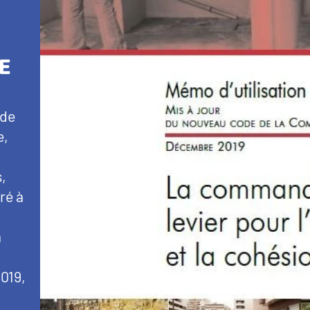
E
 de
e,
s,
ré à
à
2019,