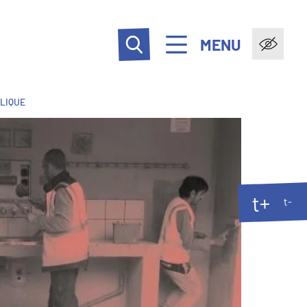
MENU
BLIQUE
t+
t-