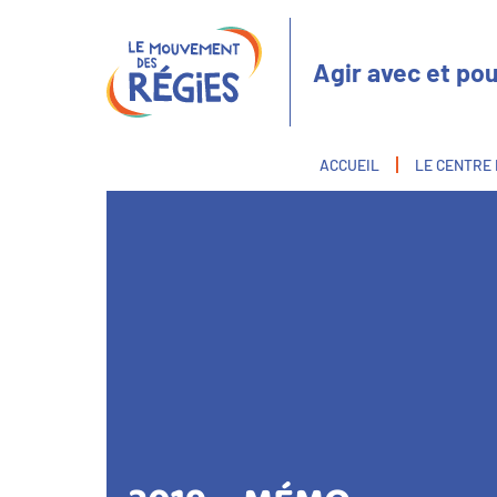
Aller
Panneau de gestion des cookies
au
contenu
Agir avec et pou
principal
Fil
ACCUEIL
LE CENTRE
d'Ariane