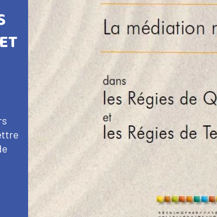
S
 ET
rs
ettre
de