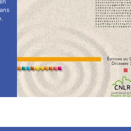
 en
dans
e.