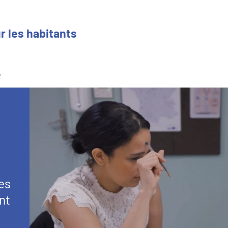
r les habitants
R
es
nt