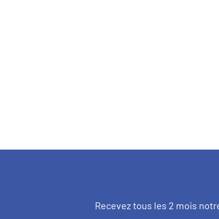
Texte
Recevez tous les 2 mois notr
d'introduction