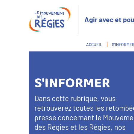
Aller
Panneau de gestion des cookies
au
contenu
Agir avec et pou
principal
Fil
ACCUEIL
S'INFORME
d'Ariane
S'INFORMER
Dans cette rubrique, vous
retrouverez toutes les retombé
presse concernant le Mouveme
des Régies et les Régies, nos