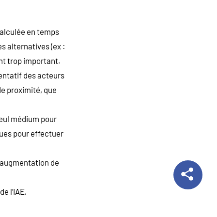
(calculée en temps
 alternatives (ex :
nt trop important.
entatif des acteurs
de proximité, que
seul médium pour
ques pour effectuer
l’augmentation de
e l’IAE,