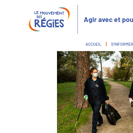
Aller
Panneau de gestion des cookies
au
contenu
Agir avec et pou
principal
Fil
ACCUEIL
S'INFORME
d'Ariane