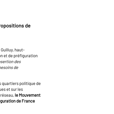
ropositions de
 Guilluy, haut-
n et de préfiguration
nsertion des
besoins de
 quartiers politique de
ues et sur les
n réseau,
le Mouvement
figuration de France