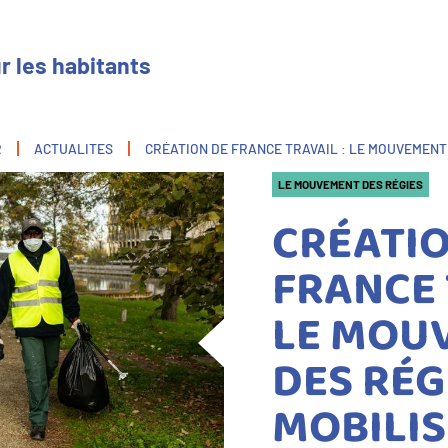
r les habitants
R
ACTUALITES
CRÉATION DE FRANCE TRAVAIL : LE MOUVEMENT 
LE MOUVEMENT DES RÉGIES
CRÉATIO
FRANCE 
LE MOU
DES RÉG
MOBILIS