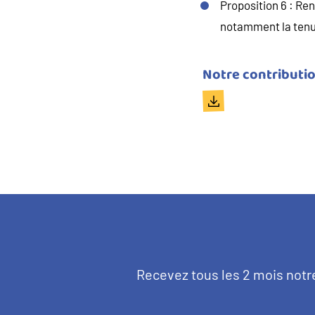
Proposition 6 : Ren
notamment la tenue
Titre
Notre contributio
du
Document
document
Texte
Recevez tous les 2 mois notr
d'introduction