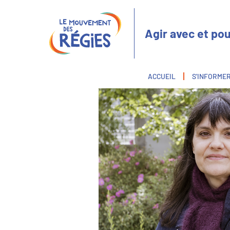
Aller
Panneau de gestion des cookies
au
contenu
Agir avec et pou
principal
Fil
ACCUEIL
S'INFORME
d'Ariane