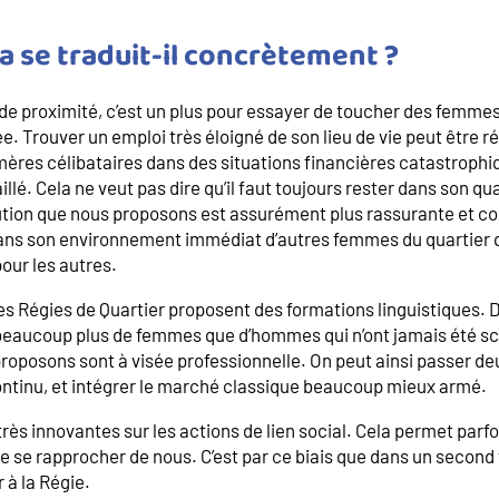
 se traduit-il concrètement ?
de proximité, c’est un plus pour essayer de toucher des femmes
. Trouver un emploi très éloigné de son lieu de vie peut être ré
res célibataires dans des situations financières catastrophiq
aillé. Cela ne veut pas dire qu’il faut toujours rester dans son qu
ution que nous proposons est assurément plus rassurante et con
 dans son environnement immédiat d’autres femmes du quartier qu
our les autres.
 Régies de Quartier proposent des formations linguistiques. D
eaucoup plus de femmes que d’hommes qui n’ont jamais été sc
roposons sont à visée professionnelle. On peut ainsi passer deu
continu, et intégrer le marché classique beaucoup mieux armé.
 très innovantes sur les actions de lien social. Cela permet par
de se rapprocher de nous. C’est par ce biais que dans un second
r à la Régie.