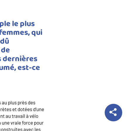
ple le plus
s femmes, qui
 dû
 de
s dernières
sumé, est-ce
s au plus près des
rètes et dotées d’une
t au travail à vélo
a une vraie force pour
construites avec les