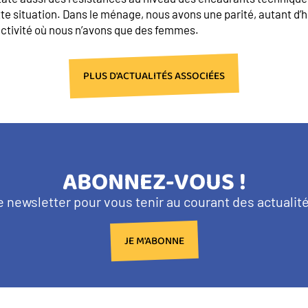
tte situation. Dans le ménage, nous avons une parité, autant 
’activité où nous n’avons que des femmes.
PLUS D'ACTUALITÉS ASSOCIÉES
TITRE
ABONNEZ-VOUS !
BANDEAU
e newsletter pour vous tenir au courant des actuali
NEWSLETTER
JE M'ABONNE