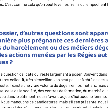
res. C’est comme cela qu’on peut lever les freins qui empêchent l
ssier, d’autres questions sont appar
nière plus prégnante ces dernières 
 du harcèlement ou des métiers dég
les actions menées par les Régies au
es ?
 question délicate qui reste largement à poser. Souvent dans l
 très collectif, très bienveillant, on peut passer à côté de certa
este, il existe une vraie volonté de dégenrer nos métiers, mais o
se, celle de la société, des centres de formation, du marché du 
 ou dans le bâtiment, nous n’avons aujourd’hui aucune femme, 
 Nous manquons de candidatures, mais s’il s’en présente, nous 
tate aussi des résistances au niveau des encadrants technique