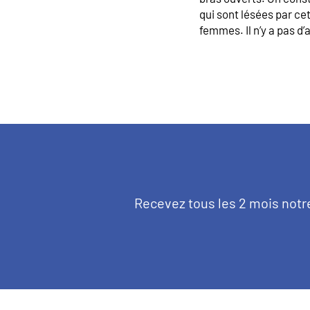
qui sont lésées par ce
femmes. Il n’y a pas d
Texte
Recevez tous les 2 mois notr
d'introduction