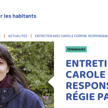
r les habitants
R
ACTUALITES
ENTRETIEN AVEC CAROLE FERRINI, RESPONSABLE
TÉMOIGNAGES
ENTRETI
CAROLE 
RESPON
RÉGIE PA