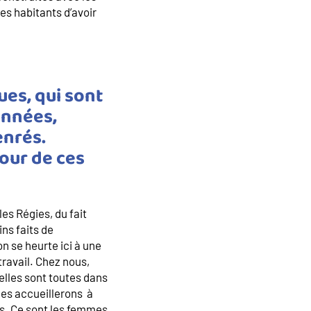
es habitants d’avoir
ues, qui sont
années,
enrés.
tour de ces
es Régies, du fait
ins faits de
n se heurte ici à une
travail. Chez nous,
elles sont toutes dans
les accueillerons à
s. Ce sont les femmes