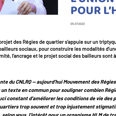
POUR L’
05.07.2023
e projet des Régies de quartier s’appuie sur un tripty
 bailleurs sociaux, pour construire les modalités d’u
mité, l’ancrage et le projet social des bailleurs sont 
dente du CNLRQ — aujourd’hui Mouvement des Régies 
t un texte en commun pour souligner combien Régie
ci constant d’améliorer les conditions de vie des 
quartiers trop souvent et trop injustement stigmati
t, selon vous, l’intérêt pour un organisme HLM de tr