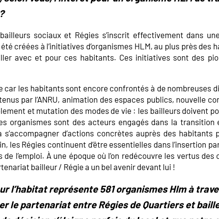
?
bailleurs sociaux et Régies s’inscrit effectivement dans un
té créées à l’initiatives d’organismes HLM, au plus près des h
ller avec et pour ces habitants. Ces initiatives sont des pi
e car les habitants sont encore confrontés à de nombreuses dif
enus par l’ANRU, animation des espaces publics, nouvelle co
olement et mutation des modes de vie : les bailleurs doivent po
 les organismes sont des acteurs engagés dans la transitio
a s’accompagner d’actions concrètes auprès des habitants
, les Régies continuent d’être essentielles dans l’insertion pa
 de l’emploi. À une époque où l’on redécouvre les vertus des c
rtenariat bailleur / Régie a un bel avenir devant lui !
ur l’habitat représente 581 organismes Hlm à trave
 le partenariat entre Régies de Quartiers et baille