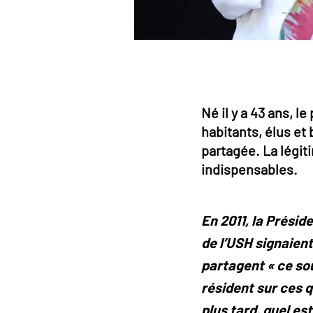
Né il y a 43 ans, l
habitants, élus et
partagée. La légiti
indispensables.
En 2011, la Prési
de l’USH signaien
partagent « ce sou
résident sur ces 
plus tard, quel es