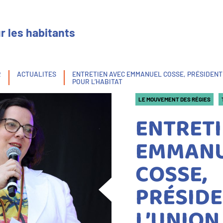
r les habitants
R
ACTUALITES
ENTRETIEN AVEC EMMANUEL COSSE, PRÉSIDENTE
POUR L’HABITAT
LE MOUVEMENT DES RÉGIES
ENTRETI
EMMAN
COSSE,
PRÉSIDE
L’UNION