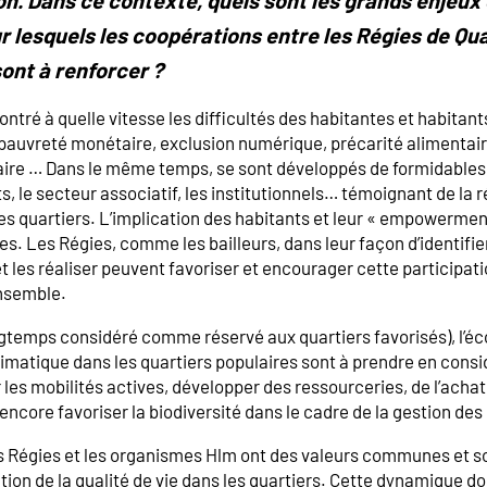
ur lesquels les coopérations entre les Régies de Qua
nt à renforcer ?
ntré à quelle vitesse les difficultés des habitantes et habitant
 pauvreté monétaire, exclusion numérique, précarité alimentair
taire … Dans le même temps, se sont développés de formidables 
s, le secteur associatif, les institutionnels… témoignant de la r
es quartiers. L’implication des habitants et leur « empowerment
ires. Les Régies, comme les bailleurs, dans leur façon d’identifie
et les réaliser peuvent favoriser et encourager cette participat
ensemble.
gtemps considéré comme réservé aux quartiers favorisés), l’écol
matique dans les quartiers populaires sont à prendre en consi
r les mobilités actives, développer des ressourceries, de l’acha
 encore favoriser la biodiversité dans le cadre de la gestion de
les Régies et les organismes Hlm ont des valeurs communes et 
tion de la qualité de vie dans les quartiers. Cette dynamique doi