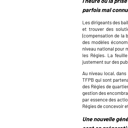
l’heure où la prise
parfois mal connu
Les dirigeants des bai
et trouver des solut
(compensation de la b
des modèles économiq
niveau national pour m
les Régies. La feuil
justement sur des pub
Au niveau local, dans l
TFPB qui sont partena
des Régies de quartier
gestion des encombrant
par essence des actio
Régies de concevoir et
Une nouvelle génér
sont en préparati