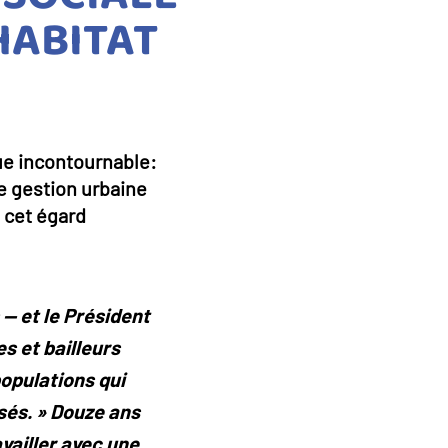
HABITAT
que incontournable:
ne gestion urbaine
à cet égard
— et le Président
s et bailleurs
populations qui
sés. » Douze ans
availler avec une