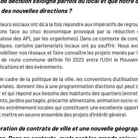
 de décision s’éloigne parfois du local et que notre d
 des nouvelles directions ?
lleurs sociaux ont dû à la fois répondre aux impératifs de regr
ions face au choc économique provoqué par la réduction d
aisse des APL par les organismes). Dans ce contexte de conc
ues, certains partenariats locaux ont pu souffrir. Nous avo
obiliser nos réseaux et faire connaître les projets menés par l
le de route commune définie fin 2022 entre l’USH le Mouve
lications et des évènements.
e cadre de la politique de la ville, les conventions d’utilisati
riales, donnent lieu à une programmation d’actions qui peut c
 et qui répond aux besoins des habitants des quartiers (entre
s, jardins partagés, précarité alimentaire, animation socio-cul
ns extrêmement locales qui constituent une excellente opportu
 mettre en oeuvre ensemble des projets d’intérêt général.
ation de contrats de ville et une nouvelle géograph
on. Dans ce contexte, quels sont les grands enjeux 