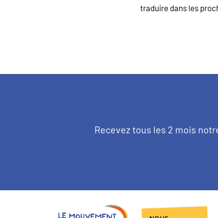
traduire dans les proch
Texte
Recevez tous les 2 mois notr
d'introduction