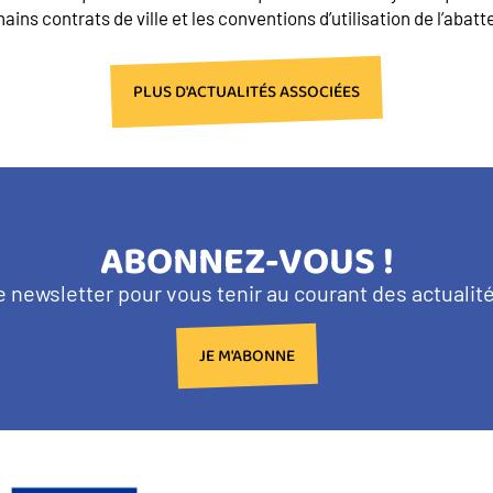
ains contrats de ville et les conventions d’utilisation de l’aba
PLUS D'ACTUALITÉS ASSOCIÉES
TITRE
ABONNEZ-VOUS !
BANDEAU
e newsletter pour vous tenir au courant des actuali
NEWSLETTER
JE M'ABONNE