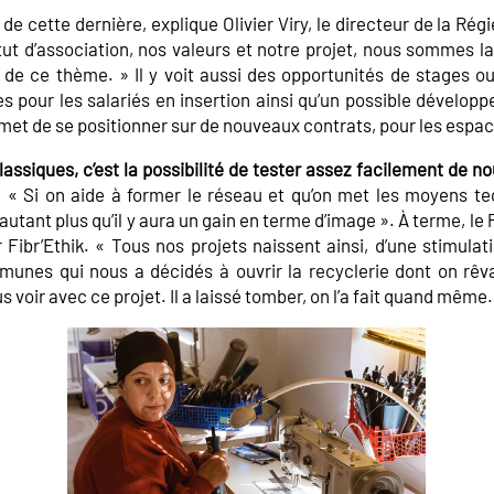
 de cette dernière, explique Olivier Viry, le directeur de la Régie
tut d’association, nos valeurs et notre projet, nous sommes l
 de ce thème. » Il y voit aussi des opportunités de stages o
s pour les salariés en insertion ainsi qu’un possible développ
et de se positionner sur de nouveaux contrats, pour les espac
lassiques, c’est la possibilité de tester assez facilement de n
.
« Si on aide à former le réseau et qu’on met les moyens te
’autant plus qu’il y aura un gain en terme d’image ». À terme, le
ibr’Ethik. « Tous nos projets naissent ainsi, d’une stimulati
es qui nous a décidés à ouvrir la recyclerie dont on rêva
 voir avec ce projet. Il a laissé tomber, on l’a fait quand même.