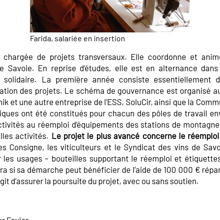
Farida, salariée en insertion
 chargée de projets transversaux. Elle coordonne et anim
e Savoie. En reprise d’études, elle est en alternance dans
e solidaire. La première année consiste essentiellement 
oration des projets. Le schéma de gouvernance est organisé a
ik et une autre entreprise de l’ESS, SoluCir, ainsi que la C
ques ont été constitués pour chacun des pôles de travail en
activités au réemploi d’équipements des stations de montagne à
les activités.
Le projet le plus avancé concerne le réemploi 
 Consigne, les viticulteurs et le Syndicat des vins de Savo
r les usages – bouteilles supportant le réemploi et étiquette
ra si sa démarche peut bénéficier de l’aide de 100 000 € répar
git d’assurer la poursuite du projet, avec ou sans soutien.
er Favier