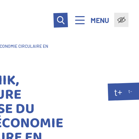
MENU
ÉCONOMIE CIRCULAIRE EN
IK,
URE
t+
t-
SE DU
'ÉCONOMIE
IRE EN