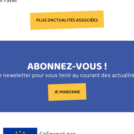
PLUS D'ACTUALITÉS ASSOCIÉES
TITRE
ABONNEZ-VOUS !
BANDEAU
e newsletter pour vous tenir au courant des actuali
NEWSLETTER
JE M'ABONNE
Logo