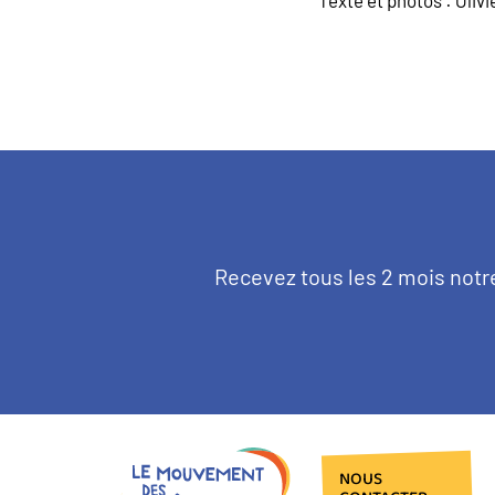
Texte
Recevez tous les 2 mois notr
d'introduction
NOUS