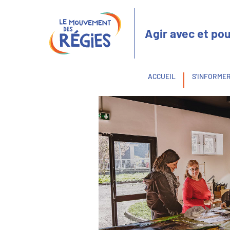
Aller
Panneau de gestion des cookies
au
contenu
Agir avec et pou
principal
Fil
ACCUEIL
S'INFORME
d'Ariane