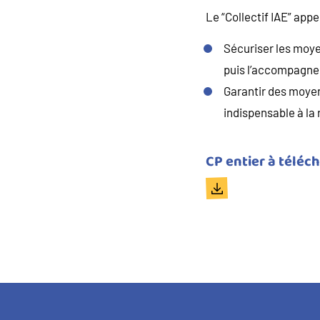
Le “Collectif IAE” app
Sécuriser les moye
puis l’accompagne
Garantir des moyen
indispensable à la 
Titre
CP entier à téléc
du
Document
document