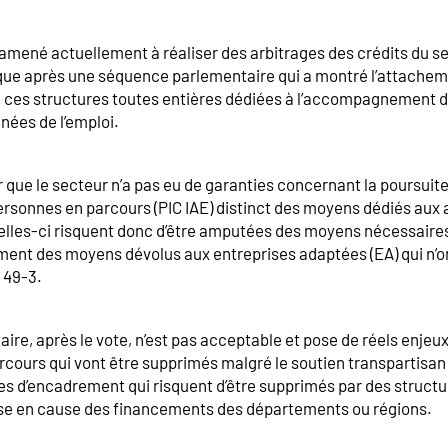
mené actuellement à réaliser des arbitrages des crédits du sec
ique après une séquence parlementaire qui a montré l’attacheme
 de ces structures toutes entières dédiées à l’accompagnement
gnées de l’emploi.
 que le secteur n’a pas eu de garanties concernant la poursuite
rsonnes en parcours (PIC IAE) distinct des moyens dédiés aux 
elles-ci risquent donc d’être amputées des moyens nécessaires
ment des moyens dévolus aux entreprises adaptées (EA) qui n’o
 49-3.
aire, après le vote, n’est pas acceptable et pose de réels enje
arcours qui vont être supprimés malgré le soutien transpartisa
es d’encadrement qui risquent d’être supprimés par des struct
se en cause des financements des départements ou régions.