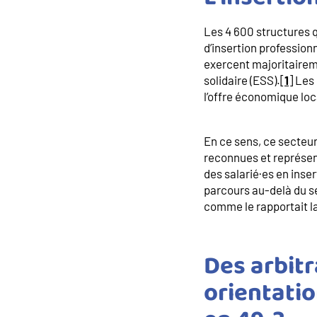
Les 4 600 structures q
d’insertion professionn
exercent majoritaireme
solidaire (ESS).[
1
] Les
l’offre économique loc
En ce sens, ce secteu
reconnues et représen
des salarié·es en inse
parcours au-delà du seu
comme le rapportait l
Des arbitr
orientati