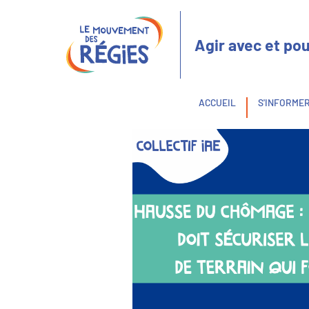
Aller
Panneau de gestion des cookies
au
contenu
Agir avec et pou
principal
Fil
ACCUEIL
S'INFORME
d'Ariane