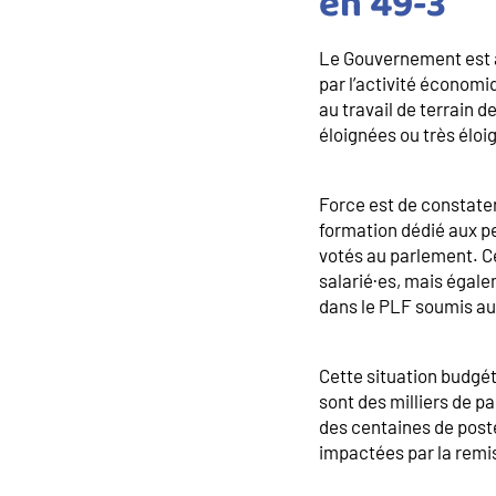
en 49-3
Le Gouvernement est a
par l’activité économ
au travail de terrain
éloignées ou très éloi
Force est de constater
formation dédié aux pe
votés au parlement. C
salarié·es, mais égale
dans le PLF soumis au
Cette situation budgét
sont des milliers de p
des centaines de post
impactées par la remi