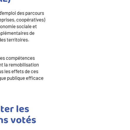
 d’emploi des parcours
reprises, coopératives)
conomie sociale et
omplémentaires de
es territoires.
 des compétences
t la remobilisation
s les effets de ces
ique publique efficace
ter les
ns votés