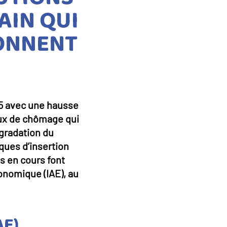
AIN QUI
ONNENT
025 avec une hausse
aux de chômage qui
égradation du
iques d’insertion
s en cours font
conomique (IAE), au
AE)