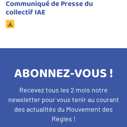
Titre
Communiqué de Presse du
du
collectif IAE
document
Document
TITRE
ABONNEZ-VOUS !
BANDEAU
Texte
Recevez tous les 2 mois notre
NEWSLETTER
d'introduction
newsletter pour vous tenir au courant
des actualités du Mouvement des
Régies !