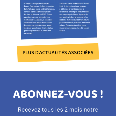
PLUS D'ACTUALITÉS ASSOCIÉES
TITRE
ABONNEZ-VOUS !
BANDEAU
Texte
Recevez tous les 2 mois notre
NEWSLETTER