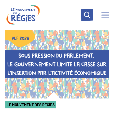
Aller
Panneau de gestion des cookies
au
contenu
principal
LE MOUVEMENT DES RÉGIES