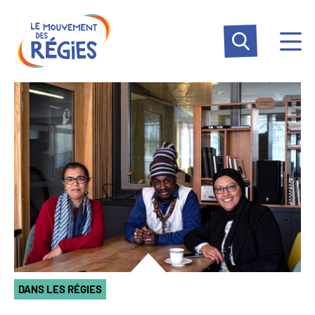
Aller
Panneau de gestion des cookies
au
contenu
principal
DANS LES RÉGIES