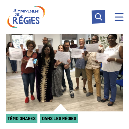
Aller
Panneau de gestion des cookies
au
contenu
principal
TÉMOIGNAGES
DANS LES RÉGIES