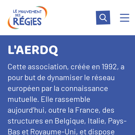
Aller
Panneau de gestion des cookies
au
contenu
principal
L'AERDQ
Texte
Cette association, créée en 1992, a
d’introduction
pour but de dynamiser le réseau
européen par la connaissance
mutuelle. Elle rassemble
aujourd’hui, outre la France, des
structures en Belgique, Italie, Pays-
Bas et Royaume-Uni, et dispose