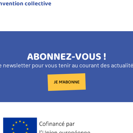
nvention collective
TITRE
ABONNEZ-VOUS !
BANDEAU
e newsletter pour vous tenir au courant des actuali
NEWSLETTER
JE M'ABONNE
Logo
Europe