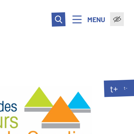
MENU
t+
t-