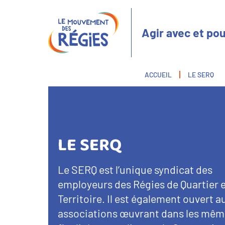
Aller
Panneau de gestion des cookies
au
contenu
Agir avec et pou
principal
Fil
ACCUEIL
LE SERQ
d'Ariane
LE SERQ
Texte
Le SERQ est l’unique syndicat des
d’introduction
employeurs des Régies de Quartier e
Territoire. Il est également ouvert a
associations œuvrant dans les mê