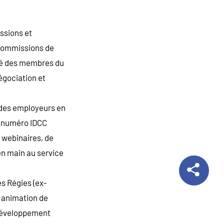
ssions et
 commissions de
osé des membres du
égociation et
 des employeurs en
e (numéro IDCC
e webinaires, de
 en main au service
es Régies (ex-
, animation de
 Développement