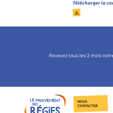
Titre
Télécharger la co
du
Document
document
Texte
Recevez tous les 2 mois notr
d'introduction
NOUS
CONTACTER