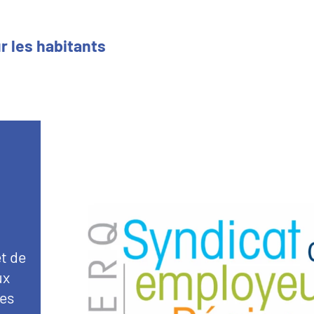
r les habitants
Image
t de
ux
mes