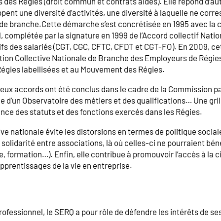
s des Régies (droit commun et contrats aidés). Elle répond d’autr
pent une diversité d’activités, une diversité à laquelle ne cor
 de branche.Cette démarche s’est concrétisée en 1995 avec la c
, complétée par la signature en 1999 de l’Accord collectif Natio
fs des salariés (CGT, CGC, CFTC, CFDT et CGT-FO). En 2009, cet
ion Collective Nationale de Branche des Employeurs de Régies 
Régies labellisées et au Mouvement des Régies.
eux accords ont été conclus dans le cadre de la Commission pa
e d’un Observatoire des métiers et des qualifications… Une grill
nce des statuts et des fonctions exercés dans les Régies.
ve nationale évite les distorsions en termes de politique sociale
solidarité entre associations, là où celles-ci ne pourraient béné
e, formation…). Enfin, elle contribue à promouvoir l’accès à la 
’apprentissages de la vie en entreprise.
es
rofessionnel, le SERQ a pour rôle de défendre les intérêts de s