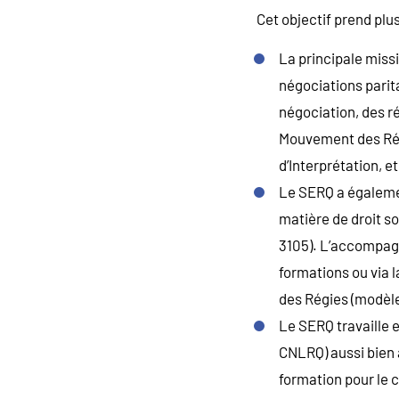
Cet objectif prend plu
La principale miss
négociations parit
négociation, des r
Mouvement des Rég
d’Interprétation, et
Le SERQ a égaleme
matière de droit so
3105). L’accompagn
formations ou via l
des Régies (modèles
Le SERQ travaille 
CNLRQ) aussi bien 
formation pour le