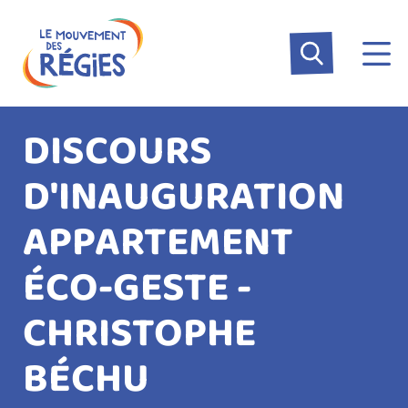
Aller
Panneau de gestion des cookies
au
contenu
principal
DISCOURS
D'INAUGURATION
APPARTEMENT
ÉCO-GESTE -
CHRISTOPHE
BÉCHU