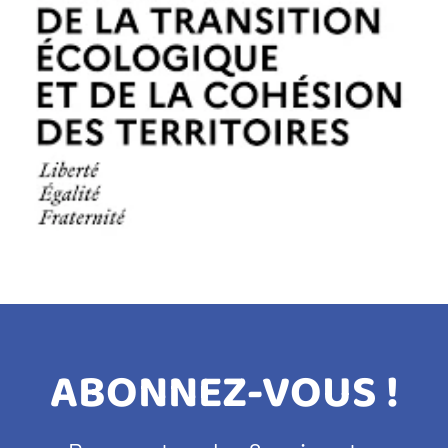
TITRE
ABONNEZ-VOUS !
BANDEAU