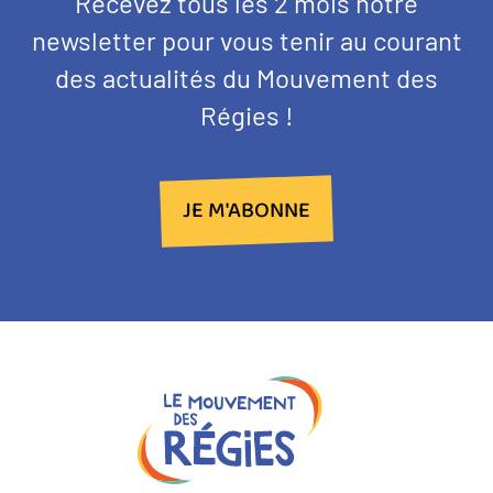
Texte
Recevez tous les 2 mois notre
NEWSLETTER
d'introduction
newsletter pour vous tenir au courant
des actualités du Mouvement des
Régies !
JE M'ABONNE