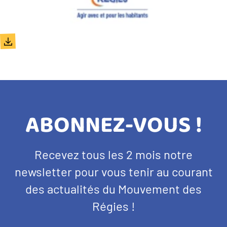
Document
TITRE
ABONNEZ-VOUS !
BANDEAU
Texte
Recevez tous les 2 mois notre
NEWSLETTER
d'introduction
newsletter pour vous tenir au courant
des actualités du Mouvement des
Régies !