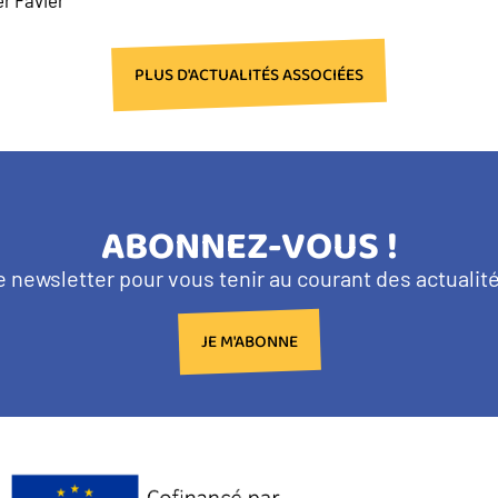
PLUS D'ACTUALITÉS ASSOCIÉES
TITRE
ABONNEZ-VOUS !
BANDEAU
e newsletter pour vous tenir au courant des actuali
NEWSLETTER
JE M'ABONNE
Logo