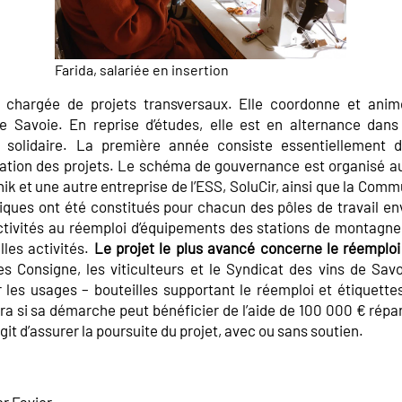
Farida, salariée en insertion
 chargée de projets transversaux. Elle coordonne et anim
e Savoie. En reprise d’études, elle est en alternance dans
e solidaire. La première année consiste essentiellement 
oration des projets. Le schéma de gouvernance est organisé a
ik et une autre entreprise de l’ESS, SoluCir, ainsi que la C
ques ont été constitués pour chacun des pôles de travail en
activités au réemploi d’équipements des stations de montagne à
les activités.
Le projet le plus avancé concerne le réemploi 
 Consigne, les viticulteurs et le Syndicat des vins de Savo
r les usages – bouteilles supportant le réemploi et étiquette
ra si sa démarche peut bénéficier de l’aide de 100 000 € répar
git d’assurer la poursuite du projet, avec ou sans soutien.
er Favier