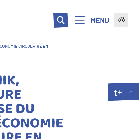
MENU
ÉCONOMIE CIRCULAIRE EN
IK,
URE
t+
t-
SE DU
'ÉCONOMIE
IRE EN