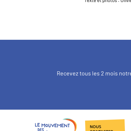
Texte
Recevez tous les 2 mois notr
d'introduction
NOUS