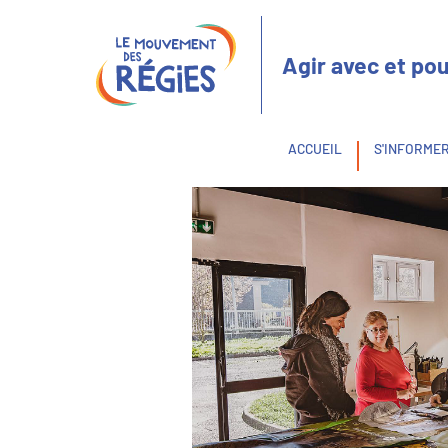
Aller
Panneau de gestion des cookies
au
contenu
Agir avec et pou
principal
Fil
ACCUEIL
S'INFORME
d'Ariane