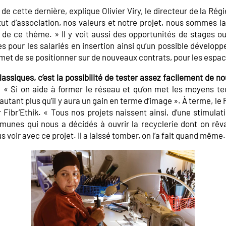
 de cette dernière, explique Olivier Viry, le directeur de la Régie
tut d’association, nos valeurs et notre projet, nous sommes l
 de ce thème. » Il y voit aussi des opportunités de stages o
s pour les salariés en insertion ainsi qu’un possible développ
et de se positionner sur de nouveaux contrats, pour les espac
lassiques, c’est la possibilité de tester assez facilement de n
.
« Si on aide à former le réseau et qu’on met les moyens te
’autant plus qu’il y aura un gain en terme d’image ». À terme, le
ibr’Ethik. « Tous nos projets naissent ainsi, d’une stimulati
es qui nous a décidés à ouvrir la recyclerie dont on rêva
 voir avec ce projet. Il a laissé tomber, on l’a fait quand même.