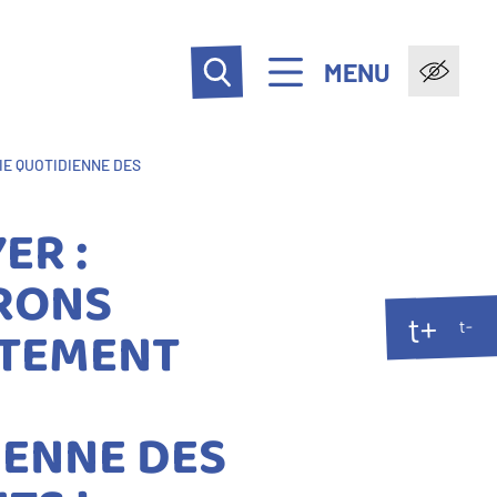
MENU
IE QUOTIDIENNE DES
ER :
RONS
t+
TEMENT
t-
IENNE DES