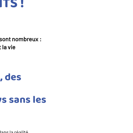
TS !
, sont nombreux :
la vie
, des
s sans les
ans la réalité