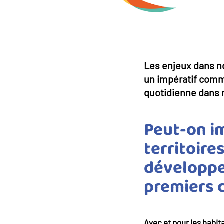
Les enjeux dans no
un impératif commu
quotidienne dans n
Peut-on im
territoire
développem
premiers c
Avec et pour les habit