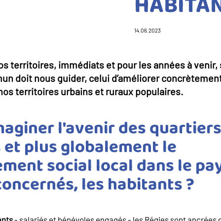
HABITAN
14.06.2023
s territoires, immédiats et pour les années à venir
n doit nous guider, celui d’améliorer concrètement 
os territoires urbains et ruraux populaires.
aginer l'avenir des quartiers
s et plus globalement le
ent social local dans le pay
oncernés, les habitants ?
ants
- salariés et bénévoles engagés - les Régies sont ancrées d