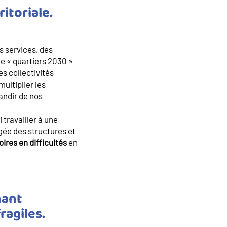
itoriale.
s services, des
e « quartiers 2030 »
s collectivités
multiplier les
andir de nos
travailler à une
agée des structures et
oires en difficultés
en
nant
ragiles.