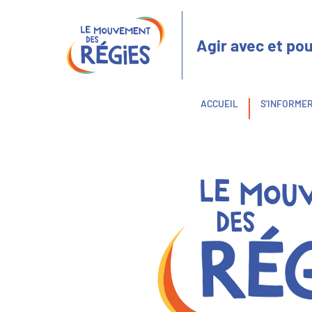
Aller
Panneau de gestion des cookies
au
contenu
Agir avec et pou
principal
Fil
ACCUEIL
S'INFORME
d'Ariane