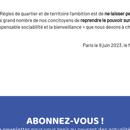
 Régies de quartier et de territoire l’ambition est de
ne laisser p
us grand nombre de nos concitoyens de
reprendre le pouvoir sur 
ispensable sociabilité et la bienveillance » que nous devons à c
Paris le 9 juin 2023, 
TITRE
ABONNEZ-VOUS !
e newsletter pour vous tenir au courant des actuali