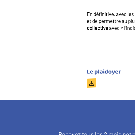
En définitive, avec les
et de permettre au pl
collective
avec « l’ind
Titre
Le plaidoyer
du
Document
document
Texte
Recevez tous les 2 mois notr