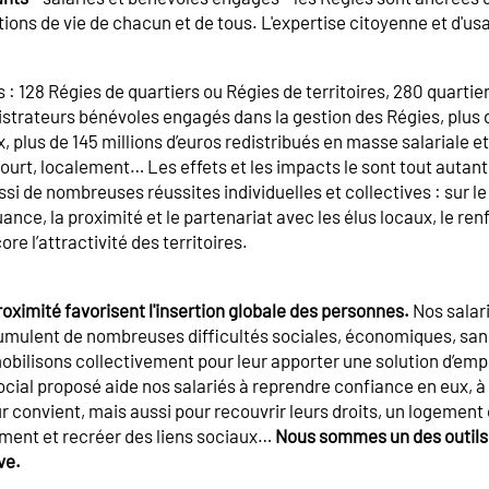
ions de vie de chacun et de tous. L'expertise citoyenne et d'us
s : 128 Régies de quartiers ou Régies de territoires, 280 quartier
strateurs bénévoles engagés dans la gestion des Régies, plus
ux, plus de 145 millions d’euros redistribués en masse salariale 
 court, localement… Les effets et les impacts le sont tout autan
i de nombreuses réussites individuelles et collectives : sur le 
ance, la proximité et le partenariat avec les élus locaux, le re
ore l’attractivité des territoires.
oximité favorisent l'insertion globale des personnes.
Nos salari
cumulent de nombreuses difficultés sociales, économiques, san
bilisons collectivement pour leur apporter une solution d’empl
al proposé aide nos salariés à reprendre confiance en eux, à 
eur convient, mais aussi pour recouvrir leurs droits, un logemen
olement et recréer des liens sociaux…
Nous sommes un des outils 
ve.