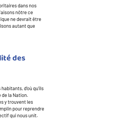
oritaires dans nos
faisons nôtre ce
tique ne devrait être
lisons autant que
lité des
abitants, d’où qu’ils
 de la Nation.
s y trouvent les
remplin pour reprendre
ctif qui nous unit.