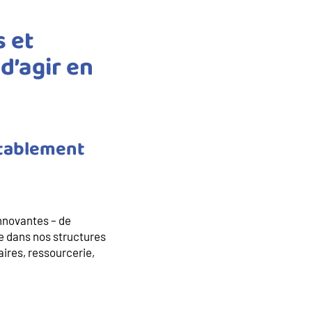
s et
d’agir en
itablement
 innovantes – de
re dans nos structures
aires, ressourcerie,