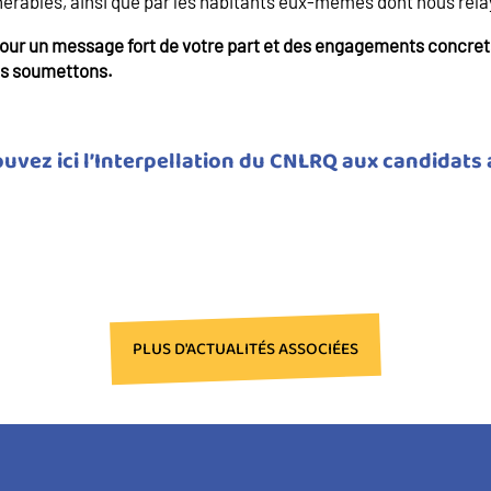
ulnérables, ainsi que par les habitants eux-mêmes dont nous rela
our un message fort de votre part et des engagements concret
s soumettons.
uvez ici l’Interpellation du CNLRQ aux candidats 
ment
ument
PLUS D'ACTUALITÉS ASSOCIÉES