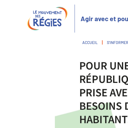
Aller
Panneau de gestion des cookies
au
contenu
Agir avec et pou
principal
Fil
ACCUEIL
S'INFORME
d'Ariane