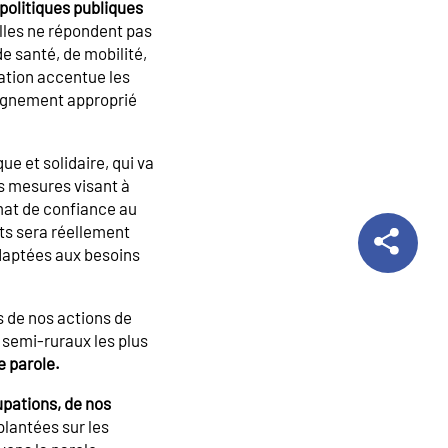
politiques publiques
lles ne répondent pas
e santé, de mobilité,
sation accentue les
pagnement approprié
ue et solidaire, qui va
s mesures visant à
mat de confiance au
nts sera réellement
daptées aux besoins
s de nos actions de
t semi-ruraux les plus
e parole.
upations, de nos
plantées sur les