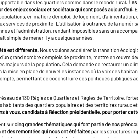
nsupportable dans les quartiers comme dans le monde rural.
Les 
ur des enjeux sociaux et sociétaux qui sont posés aujourd’hui.
E
populations, en matière d’emploi, de logement, d’alimentation, d
aux services de proximité. L’utilisation à outrance de la numéri
onnes et l’administration, rendant impossibles sans un accom
ait simple de mener il y a quelques années.
été est différente.
Nous voulons accélérer la transition écologiq
n d’un grand nombre d’emplois de proximité, mettre en œuvre de
s majeurs de la population. Cela demande de restaurer un cli
ec la mise en place de nouvelles instances où la voix des habita
compte, permettant de coconstruire des politiques publiques a
réseau de 130 Régies de Quartiers et Régies de Territoire, forte
s habitants des quartiers populaires et des territoires ruraux e
 à vous, candidats à l’élection présidentielle, pour porter cett
ent sur
cinq grandes thématiques qui font partie de nos préocc
 et des remontées qui nous ont été faites
par les structures im