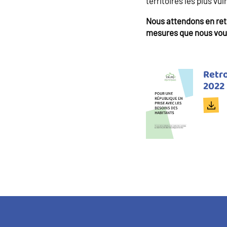
territoires les plus v
Nous attendons en ret
mesures que nous vou
Titre
Retro
du
2022
docu
Doc