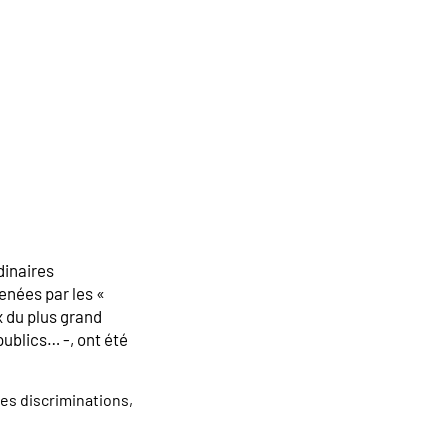
dinaires
enées par les «
x du plus grand
ublics… -, ont été
es discriminations,