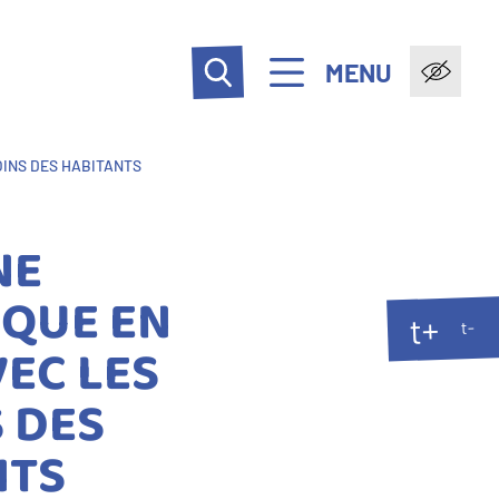
MENU
OINS DES HABITANTS
NE
IQUE EN
t+
t-
VEC LES
 DES
NTS