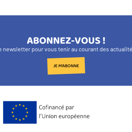
TITRE
ABONNEZ-VOUS !
BANDEAU
e newsletter pour vous tenir au courant des actuali
NEWSLETTER
JE M'ABONNE
Logo
Europe