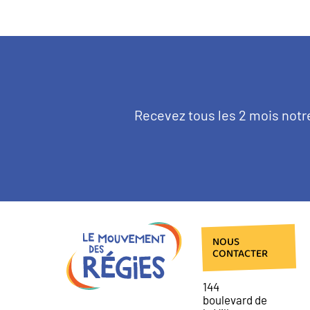
Texte
Recevez tous les 2 mois notr
d'introduction
NOUS
CONTACTER
144
boulevard de