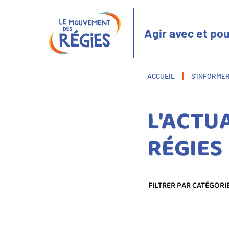
Aller
Panneau de gestion des cookies
au
contenu
Agir avec et pou
principal
Fil
ACCUEIL
S'INFORME
d'Ariane
L'ACTU
RÉGIES
FILTRER PAR CATÉGORI