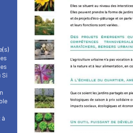
e(s)
ées
ies
 Si
on
ble
 à