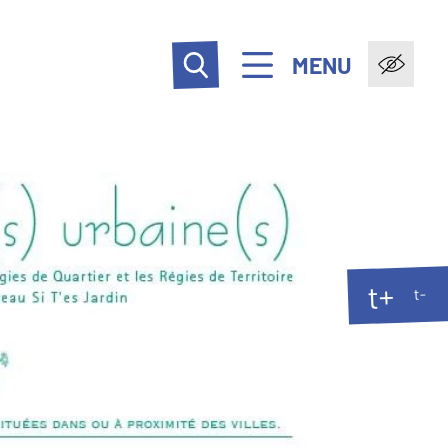
MENU
t+
t-