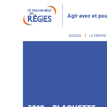
Aller
Panneau de gestion des cookies
au
contenu
Agir avec et pou
principal
Fil
ACCUEIL
LE CENTRE
d'Ariane