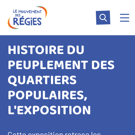
Aller
Panneau de gestion des cookies
au
contenu
principal
HISTOIRE DU
PEUPLEMENT DES
QUARTIERS
POPULAIRES,
L'EXPOSITION
Cette exposition retrace les