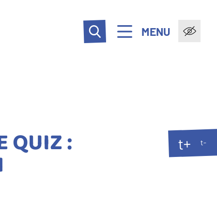
MENU
 QUIZ :
t+
t-
N