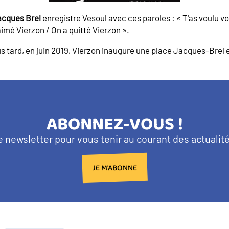
cques Brel
enregistre Vesoul avec ces paroles : « T'as voulu voi
 aimé Vierzon / On a quitté Vierzon ».
s tard, en juin 2019, Vierzon inaugure une place Jacques-Brel e
TITRE
ABONNEZ-VOUS !
BANDEAU
e newsletter pour vous tenir au courant des actuali
NEWSLETTER
JE M'ABONNE