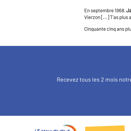
En septembre 1968,
Ja
Vierzon [...] T'as plus
Cinquante cinq ans plu
Texte
Recevez tous les 2 mois notr
d'introduction