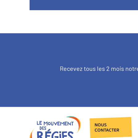
Texte
Recevez tous les 2 mois notr
d'introduction
NOUS
CONTACTER