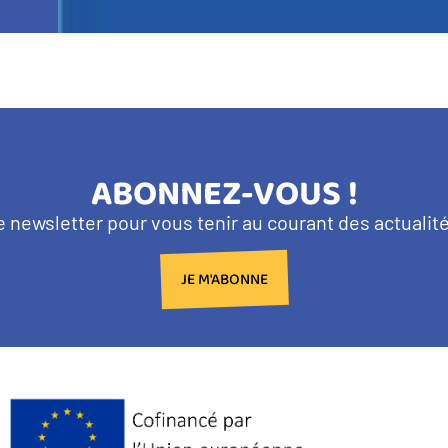
TITRE
ABONNEZ-VOUS !
BANDEAU
e newsletter pour vous tenir au courant des actuali
NEWSLETTER
JE M'ABONNE
Logo
Europe