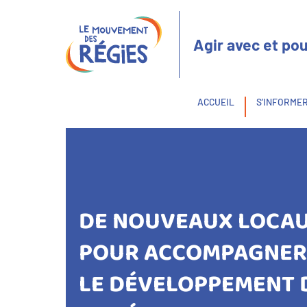
Aller
Panneau de gestion des cookies
au
contenu
Agir avec et pou
principal
Fil
ACCUEIL
S'INFORME
d'Ariane
DE NOUVEAUX LOCA
POUR ACCOMPAGNE
LE DÉVELOPPEMENT 