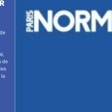
ER
 de
é,
s de
des
 la