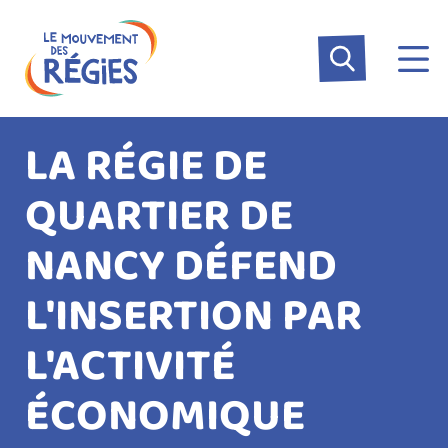
Aller
Panneau de gestion des cookies
au
contenu
principal
LA RÉGIE DE
QUARTIER DE
NANCY DÉFEND
L'INSERTION PAR
L'ACTIVITÉ
ÉCONOMIQUE