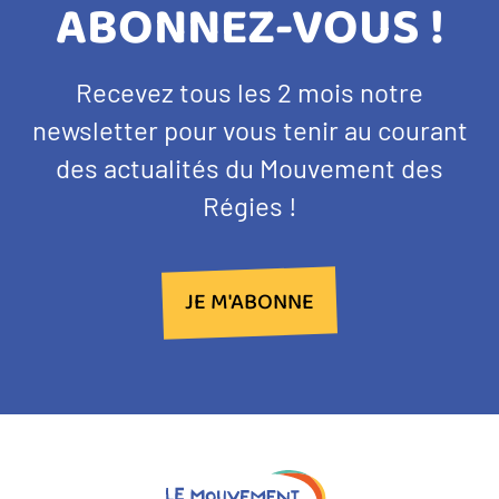
TITRE
ABONNEZ-VOUS !
BANDEAU
Texte
Recevez tous les 2 mois notre
NEWSLETTER
d'introduction
newsletter pour vous tenir au courant
des actualités du Mouvement des
Régies !
JE M'ABONNE