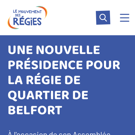
Aller
Panneau de gestion des cookies
au
contenu
principal
UNE NOUVELLE
PRÉSIDENCE POUR
LA RÉGIE DE
QUARTIER DE
BELFORT
À l'occasion de son Assemblée