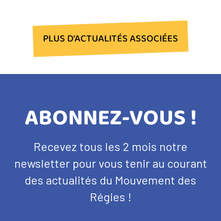
document
PLUS D'ACTUALITÉS ASSOCIÉES
TITRE
ABONNEZ-VOUS !
BANDEAU
Texte
Recevez tous les 2 mois notre
NEWSLETTER
d'introduction
newsletter pour vous tenir au courant
des actualités du Mouvement des
Régies !