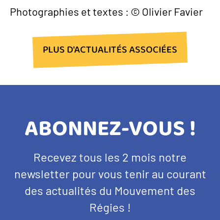
Photographies et textes : © Olivier Favier
PLUS D'ACTUALITÉS ASSOCIÉES
TITRE
ABONNEZ-VOUS !
BANDEAU
Texte
Recevez tous les 2 mois notre
NEWSLETTER
d'introduction
newsletter pour vous tenir au courant
des actualités du Mouvement des
Régies !