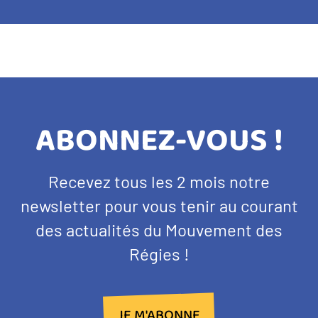
TITRE
ABONNEZ-VOUS !
BANDEAU
Texte
Recevez tous les 2 mois notre
NEWSLETTER
d'introduction
newsletter pour vous tenir au courant
des actualités du Mouvement des
Régies !
JE M'ABONNE