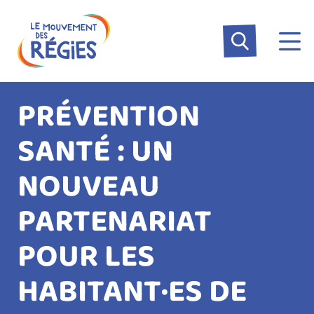
Aller
Panneau de gestion des cookies
au
contenu
principal
PRÉVENTION
SANTÉ : UN
NOUVEAU
PARTENARIAT
POUR LES
HABITANT·ES DE