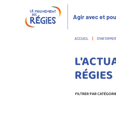
Aller
Panneau de gestion des cookies
au
contenu
Agir avec et pou
principal
Fil
ACCUEIL
S'INFORME
d'Ariane
L'ACTU
RÉGIES
FILTRER PAR CATÉGORI