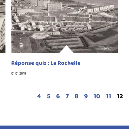
Réponse quiz : La Rochelle
01.01.2019
Page
4
Page
5
Page
6
Page
7
Page
8
Page
9
Page
10
Page
11
Pag
12
cou