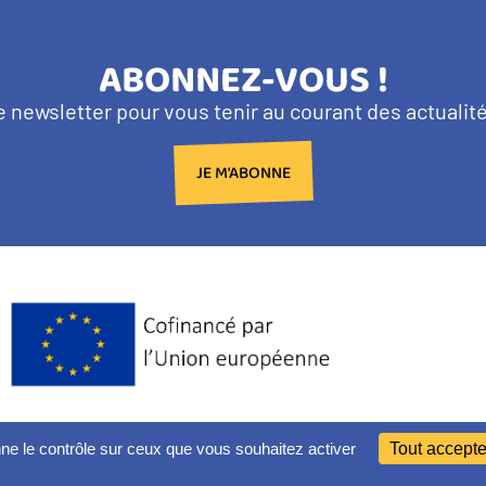
TITRE
ABONNEZ-VOUS !
BANDEAU
e newsletter pour vous tenir au courant des actuali
NEWSLETTER
JE M'ABONNE
Logo
Europe
PLAN DU SITE
nne le contrôle sur ceux que vous souhaitez activer
Tout accepte