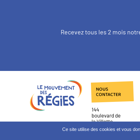
Texte
Recevez tous les 2 mois notr
d'introduction
NOUS
CONTACTER
144
boulevard de
la Villette
75019 Paris
Ce site utilise des cookies et vous do