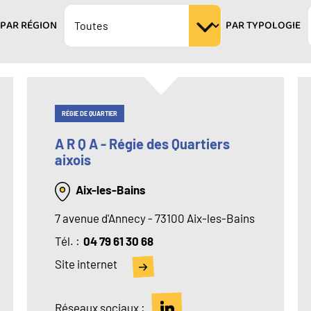
PAR RÉGION
PAR TYPOLOGIE
RÉGIE DE QUARTIER
A R Q A - Régie des Quartiers
aixois
Aix-les-Bains
7 avenue d'Annecy - 73100 Aix-les-Bains
Tél
04 79 61 30 68
Site internet
Réseaux sociaux :