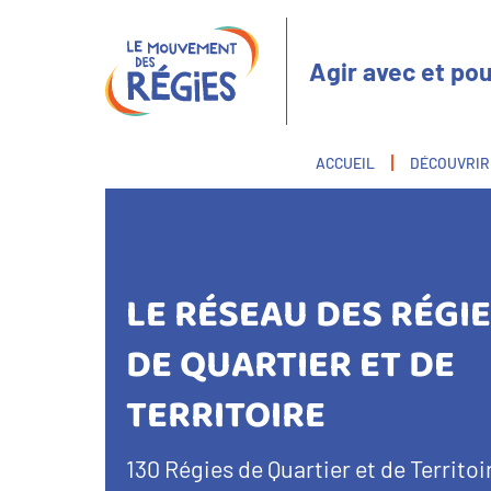
Aller
Panneau de gestion des cookies
au
contenu
Agir avec et pou
principal
Fil
ACCUEIL
DÉCOUVRIR
d'Ariane
LE RÉSEAU DES RÉGI
DE QUARTIER ET DE
TERRITOIRE
Texte
130 Régies de Quartier et de Territoi