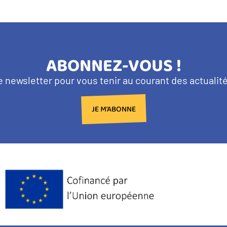
TITRE
ABONNEZ-VOUS !
BANDEAU
e newsletter pour vous tenir au courant des actuali
NEWSLETTER
JE M'ABONNE
Logo
Europe