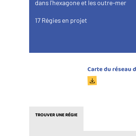
d’introduction
dans l'hexagone et les outre-mer
17 Régies en projet
Titre
Carte du réseau d
du
Document
document
TROUVER UNE RÉGIE