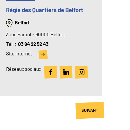
Régie des Quartiers de Belfort
Belfort
3 rue Parant - 90000 Belfort
Tél
03 84 22 52 43
Site internet
Réseaux sociaux
:
PAGE
SUIVANT
SUIVANTE