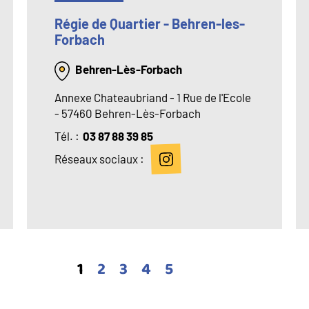
Régie de Quartier - Behren-les-
Forbach
Behren-Lès-Forbach
Annexe Chateaubriand - 1 Rue de l'Ecole
- 57460 Behren-Lès-Forbach
Tél
03 87 88 39 85
Réseaux sociaux :
Page
1
Page
2
Page
3
Page
4
Page
5
courante