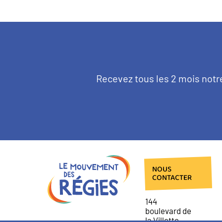
Texte
Recevez tous les 2 mois notr
d'introduction
NOUS
CONTACTER
144
boulevard de
la Villette