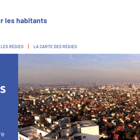
r les habitants
 LES RÉGIES
LA CARTE DES RÉGIES
Image
ES
re