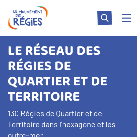
Aller
Panneau de gestion des cookies
au
contenu
principal
LE RÉSEAU DES
RÉGIES DE
QUARTIER ET DE
TERRITOIRE
Texte
130 Régies de Quartier et de
d’introduction
Territoire dans l'hexagone et les
outre-mer