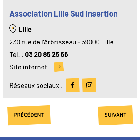
Association Lille Sud Insertion
Lille
230 rue de l'Arbrisseau - 59000 Lille
Tél
03 20 85 25 66
Site internet
Réseaux sociaux :
PAGE
PRÉCÉDENT
PAGE
SUIVANT
PRÉCÉDENTE
SUIVANTE
Pagination