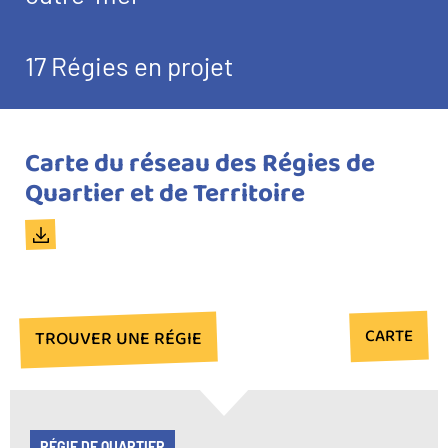
17 Régies en projet
Image
Titre
Carte du réseau des Régies de
du
Quartier et de Territoire
document
Document
CARTE
TROUVER UNE RÉGIE
RÉGIE DE QUARTIER