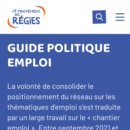
Aller
Panneau de gestion des cookies
au
contenu
principal
GUIDE POLITIQUE
EMPLOI
La volonté de consolider le
positionnement du réseau sur les
thématiques d’emploi s’est traduite
par un large travail sur le « chantier
emploi ». Entre septembre 2021 et