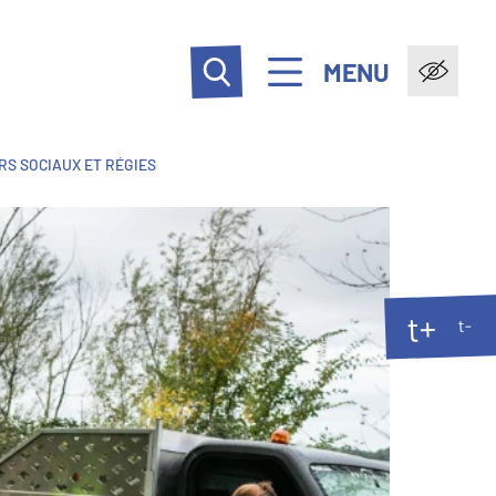
MENU
S SOCIAUX ET RÉGIES
t+
t-