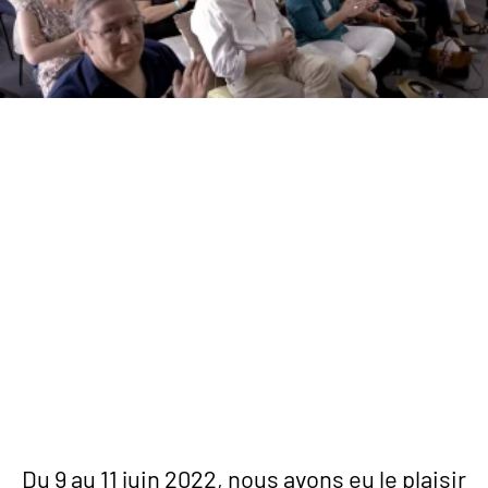
Contenu
Du 9 au 11 juin 2022, nous avons eu le plaisir