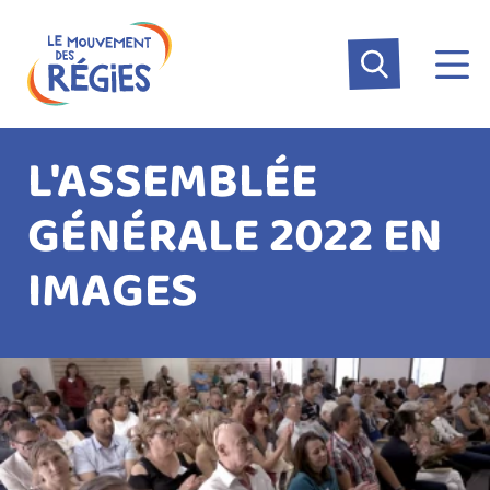
Aller
Panneau de gestion des cookies
au
contenu
principal
L'ASSEMBLÉE
GÉNÉRALE 2022 EN
IMAGES