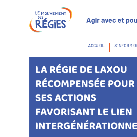
Aller
Panneau de gestion des cookies
au
contenu
Agir avec et pou
principal
Fil
ACCUEIL
S'INFORME
d'Ariane
LA RÉGIE DE LAXOU
RÉCOMPENSÉE POUR
SES ACTIONS
FAVORISANT LE LIEN
INTERGÉNÉRATIONN