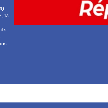
RQ
, 13
nts
,
ons