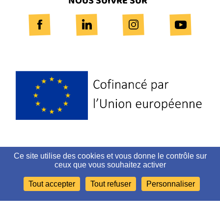
NOUS SUIVRE SUR
Logo
Europe
Ce site utilise des cookies et vous donne le contrôle sur
PLAN DU SITE
ceux que vous souhaitez activer
Tout accepter
Tout refuser
Personnaliser
MENTIONS LÉGALES ET CRÉDITS
ACCESSIBILITÉ