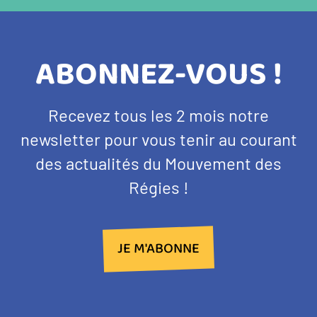
TITRE
ABONNEZ-VOUS !
BANDEAU
Texte
Recevez tous les 2 mois notre
NEWSLETTER
d'introduction
newsletter pour vous tenir au courant
des actualités du Mouvement des
Régies !
JE M'ABONNE