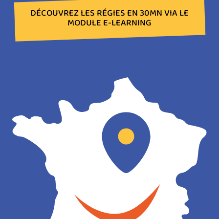
DÉCOUVREZ LES RÉGIES EN 30MN VIA LE
MODULE E-LEARNING