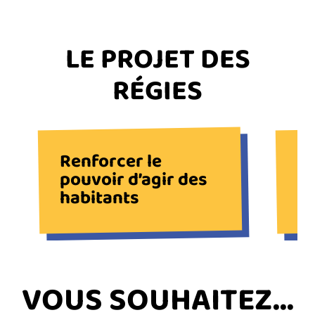
TITRE
LE PROJET DES
DU
RÉGIES
BLOC
Renforcer le
Am
pouvoir d’agir des
de
habitants
Précédent
Next
TITRE
VOUS SOUHAITEZ...