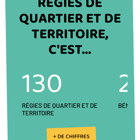
DU
RÉGIES DE
BLOC
QUARTIER ET DE
TERRITOIRE,
C'EST...
130
2
RÉGIES DE QUARTIER ET DE
BÉNÉV
TERRITOIRE
Précédent
Next
+ DE CHIFFRES