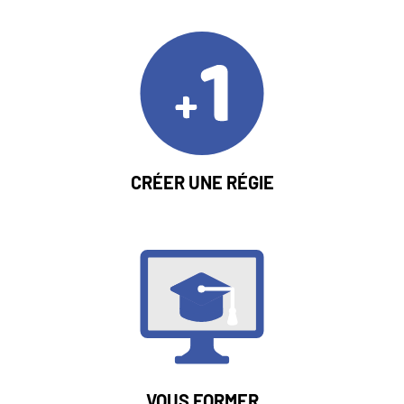
DU
Blocs
Image
BLOC
LIEN
CRÉER UNE RÉGIE
Image
LIEN
VOUS FORMER