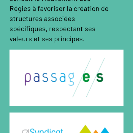
Régies à favoriser la création de
structures associées
spécifiques, respectant ses
valeurs et ses principes.