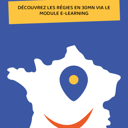
DÉCOUVREZ LES RÉGIES EN 30MN VIA LE
MODULE E-LEARNING