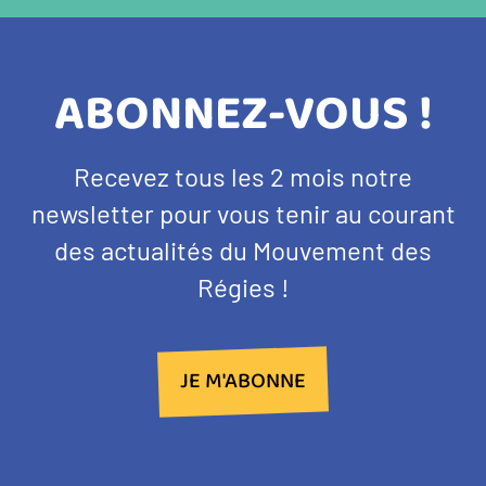
TITRE
ABONNEZ-VOUS !
BANDEAU
Texte
Recevez tous les 2 mois notre
NEWSLETTER
d'introduction
newsletter pour vous tenir au courant
des actualités du Mouvement des
Régies !
JE M'ABONNE