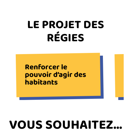
TITRE
LE PROJET DES
DU
RÉGIES
BLOC
Renforcer le
Am
pouvoir d’agir des
de
habitants
Précédent
Next
TITRE
VOUS SOUHAITEZ...