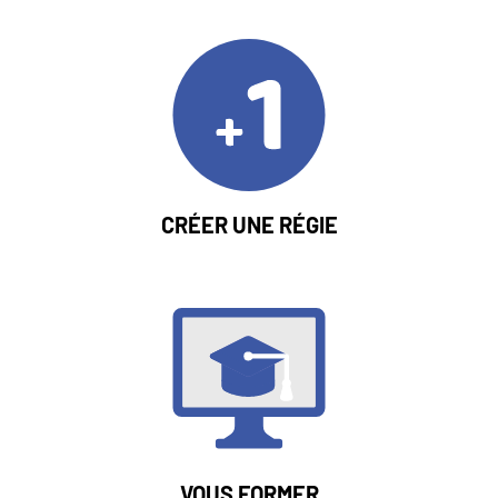
DU
Blocs
Image
BLOC
LIEN
CRÉER UNE RÉGIE
Image
LIEN
VOUS FORMER