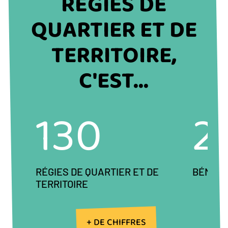
DU
RÉGIES DE
BLOC
QUARTIER ET DE
TERRITOIRE,
C'EST...
130
2
RÉGIES DE QUARTIER ET DE
BÉNÉV
TERRITOIRE
Précédent
Next
+ DE CHIFFRES