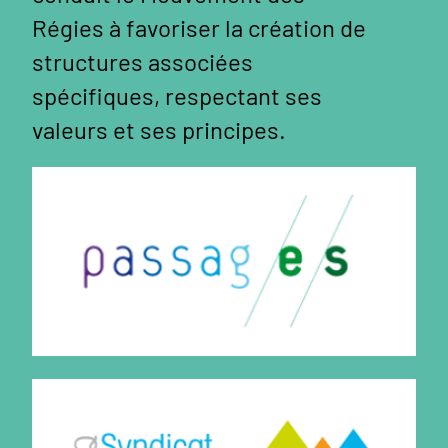
Régies à favoriser la création de
structures associées
spécifiques, respectant ses
valeurs et ses principes.