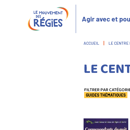
Aller
Panneau de gestion des cookies
au
contenu
Agir avec et pou
principal
Fil
ACCUEIL
LE CENTRE
d'Ariane
LE CEN
FILTRER PAR CATÉGORI
GUIDES THÉMATIQUES