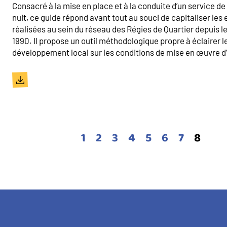
Consacré à la mise en place et à la conduite d’un service d
nuit, ce guide répond avant tout au souci de capitaliser le
réalisées au sein du réseau des Régies de Quartier depuis 
1990. Il propose un outil méthodologique propre à éclairer l
développement local sur les conditions de mise en œuvre d’u
Document
Page
1
Page
2
Page
3
Page
4
Page
5
Page
6
Page
7
Page
8
coura