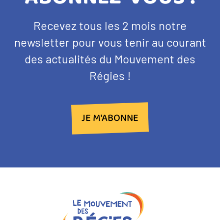
BANDEAU
Texte
Recevez tous les 2 mois notre
NEWSLETTER
d'introduction
newsletter pour vous tenir au courant
des actualités du Mouvement des
Régies !
JE M'ABONNE